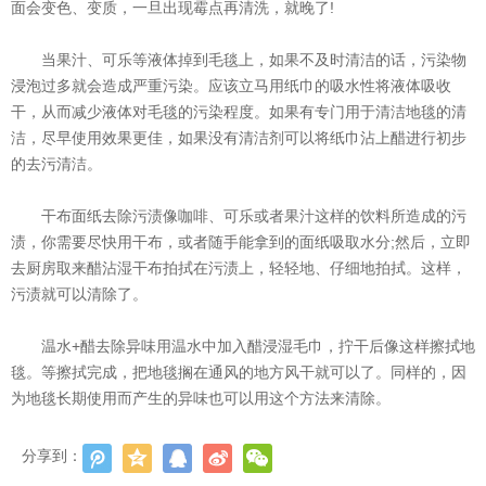
面会变色、变质，一旦出现霉点再清洗，就晚了!
当果汁、可乐等液体掉到毛毯上，如果不及时清洁的话，污染物
浸泡过多就会造成严重污染。应该立马用纸巾的吸水性将液体吸收
干，从而减少液体对毛毯的污染程度。如果有专门用于清洁地毯的清
洁，尽早使用效果更佳，如果没有清洁剂可以将纸巾沾上醋进行初步
的去污清洁。
干布面纸去除污渍像咖啡、可乐或者果汁这样的饮料所造成的污
渍，你需要尽快用干布，或者随手能拿到的面纸吸取水分;然后，立即
去厨房取来醋沾湿干布拍拭在污渍上，轻轻地、仔细地拍拭。这样，
污渍就可以清除了。
温水+醋去除异味用温水中加入醋浸湿毛巾，拧干后像这样擦拭地
毯。等擦拭完成，把地毯搁在通风的地方风干就可以了。同样的，因
为地毯长期使用而产生的异味也可以用这个方法来清除。
分享到：