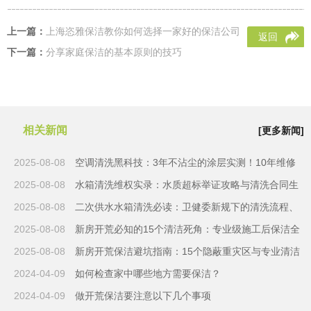
上一篇：
上海恣雅保洁教你如何选择一家好的保洁公司
返回
下一篇：
分享家庭保洁的基本原则的技巧
相关新闻
[更多新闻]
2025-08-08
空调清洗黑科技：3年不沾尘的涂层实测！10年维修
2025-08-08
工揭穿4类清洗骗局
水箱清洗维权实录：水质超标举证攻略与清洗合同生
2025-08-08
死条款
二次供水水箱清洗必读：卫健委新规下的清洗流程、
2025-08-08
验收陷阱与法律红线
新房开荒必知的15个清洁死角：专业级施工后保洁全
2025-08-08
流程解析
新房开荒保洁避坑指南：15个隐蔽重灾区与专业清洁
2024-04-09
方案
如何检查家中哪些地方需要保洁？
2024-04-09
做开荒保洁要注意以下几个事项